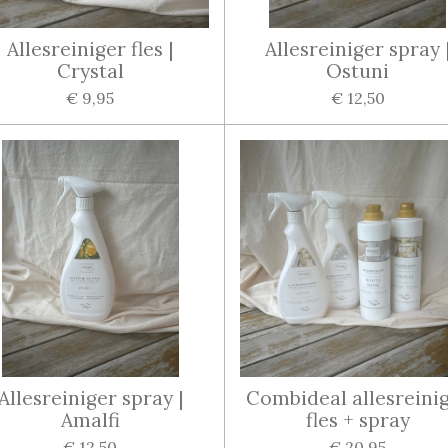
Allesreiniger fles |
Allesreiniger spray 
Crystal
Ostuni
€ 9,95
€ 12,50
Allesreiniger spray |
Combideal allesreini
Amalfi
fles + spray
€ 12,50
€ 20,95