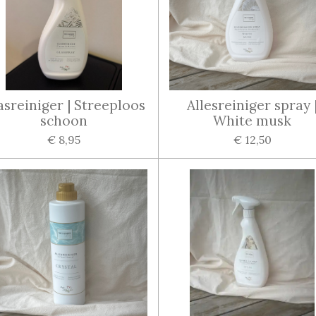
asreiniger | Streeploos
Allesreiniger spray 
schoon
White musk
€ 8,95
€ 12,50