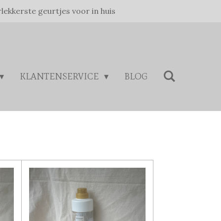
rlekkerste geurtjes voor in huis
KLANTENSERVICE
BLOG