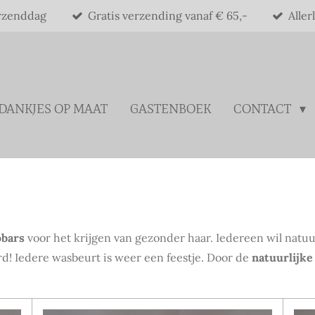
rzenddag
Gratis verzending vanaf € 65,-
Aller
DANKJES OP MAAT
GASTENBOEK
CONTACT
obars
voor het krijgen van gezonder haar. Iedereen wil natuu
d! Iedere wasbeurt is weer een feestje. Door de
natuurlijke