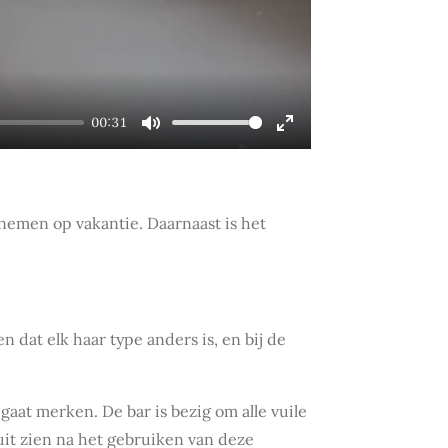
00:31
M
E
u
n
t
t
nemen op vakantie. Daarnaast is het
e
e
r
f
u
l
 dat elk haar type anders is, en bij de
l
s
gaat merken. De bar is bezig om alle vuile
c
uit zien na het gebruiken van deze
r