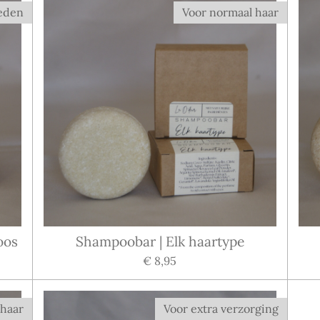
heden
Voor normaal haar
oos
Shampoobar | Elk haartype
€ 8,95
 haar
Voor extra verzorging