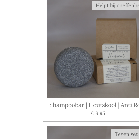
Helpt bij oneffen
Shampoobar | Houtskool | Anti R
€ 9,95
Tegen vet