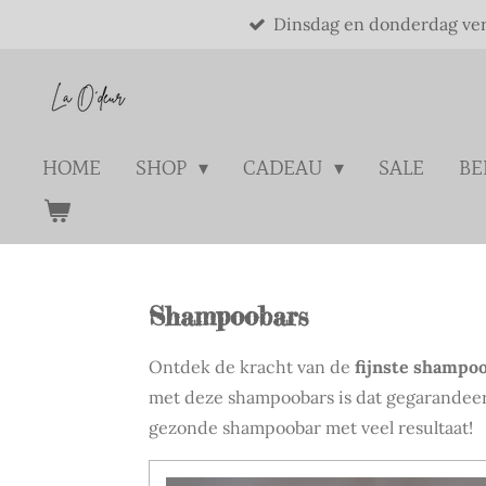
Dinsdag en donderdag ve
Ga
direct
naar
de
hoofdinhoud
HOME
SHOP
CADEAU
SALE
BE
Shampoobars
Ontdek de kracht van de
fijnste shampo
met deze shampoobars is dat gegarandeer
gezonde shampoobar met veel resultaat!