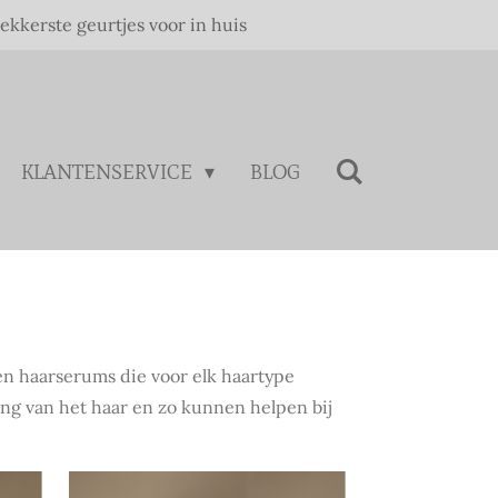
lekkerste geurtjes voor in huis
KLANTENSERVICE
BLOG
en haarserums die voor elk haartype
ing van het haar en zo kunnen helpen bij