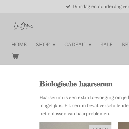
Dinsdag en donderdag ve
Ga
direct
naar
de
hoofdinhoud
HOME
SHOP
CADEAU
SALE
BE
Biologische haarserum
Haarserum is een extra toevoeging om je 
mogelijk is. Elk serum bevat verschillend
het oplossen van haarproblemen.