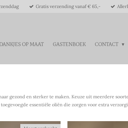
rzenddag
Gratis verzending vanaf € 65,-
Aller
DANKJES OP MAAT
GASTENBOEK
CONTACT
haar gezond en sterker te maken. Keuze uit meerdere soort
e toegevoegde essentiële oliën die zorgen voor extra verzorg