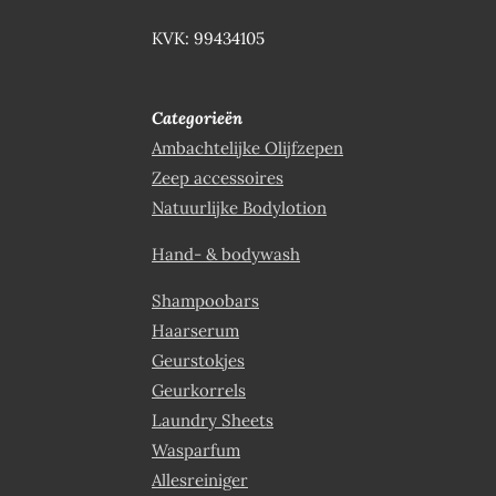
KVK: 99434105
Categorieën
Ambachtelijke Olijfzepen
Zeep accessoires
Natuurlijke Bodylotion
Hand- & bodywash
Shampoobars
Haarserum
Geurstokjes
Geurkorrels
Laundry Sheets
Wasparfum
Allesreiniger