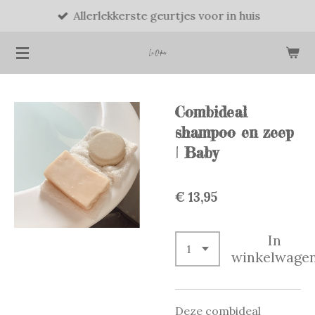
Allerlekkerste geurtjes voor in huis
Ga
direct
naar
de
hoofdinhoud
Combideal
shampoo en zeep
| Baby
€ 13,95
In
winkelwage
Deze combideal