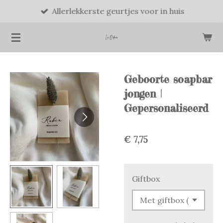
Allerlekkerste geurtjes voor in huis
Ga
direct
naar
de
hoofdinhoud
Geboorte soapbar
jongen |
Gepersonaliseerd
€ 7,75
Giftbox