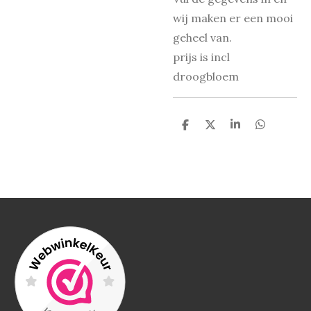
wij maken er een mooi
geheel van.
prijs is incl
droogbloem
D
D
S
D
e
e
h
e
l
e
a
l
e
l
r
e
n
e
n