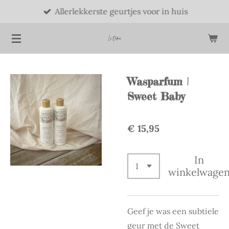
Allerlekkerste geurtjes voor in huis
Ga
direct
naar
de
hoofdinhoud
Wasparfum |
Sweet Baby
€ 15,95
In
winkelwage
Geef je was een subtiele
geur met de Sweet