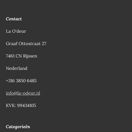
r
r
Contact
e
n
La O'deur
Graaf Ottostraat 27
7461 CN Rijssen
Nederland
+316 3850 6485
info@la-odeur.nl
KVK: 99434105
Categorieën