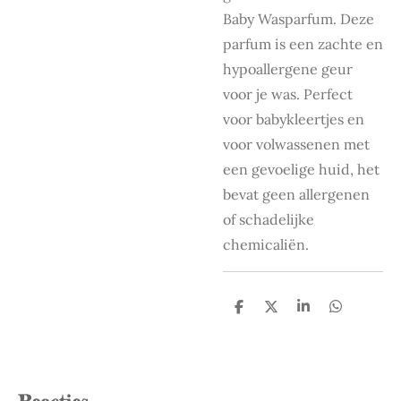
Baby Wasparfum. Deze
parfum is een zachte en
hypoallergene geur
voor je was. Perfect
voor babykleertjes en
voor volwassenen met
een gevoelige huid, het
bevat geen allergenen
of schadelijke
chemicaliën.
D
D
S
D
e
e
h
e
l
e
a
l
e
l
r
e
n
e
n