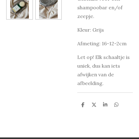
shampoobar en/of
zeepje.
Kleur: Grijs
Afmeting: 16-12-2cm
Let op! Elk schaaltje is
uniek, dus kan iets
afwijken van de
afbeelding.
D
D
S
D
e
e
h
e
l
e
a
l
e
l
r
e
n
e
n