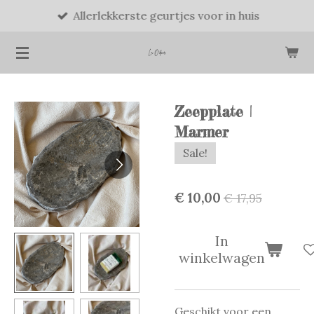
Allerlekkerste geurtjes voor in huis
Ga
direct
naar
de
hoofdinhoud
Zeepplate |
Marmer
Sale!
€ 10,00
€ 17,95
In
winkelwagen
Geschikt voor een