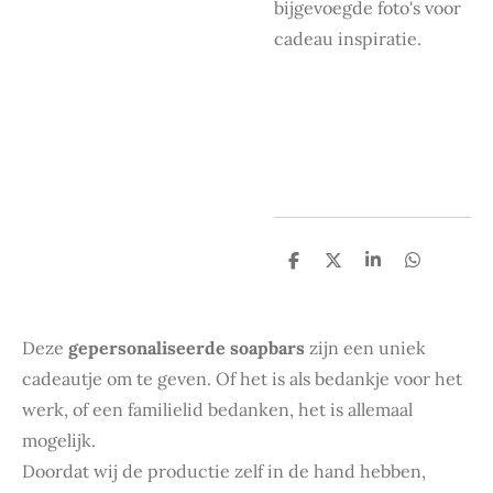
bijgevoegde foto's voor
cadeau inspiratie.
D
D
S
D
e
e
h
e
l
e
a
l
e
l
r
e
n
e
n
Deze
gepersonaliseerde soapbars
zijn een uniek
cadeautje om te geven. Of het is als bedankje voor het
werk, of een familielid bedanken, het is allemaal
mogelijk.
Doordat wij de productie zelf in de hand hebben,