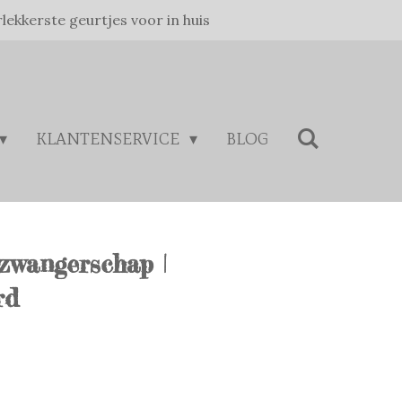
rlekkerste geurtjes voor in huis
KLANTENSERVICE
BLOG
zwangerschap |
rd