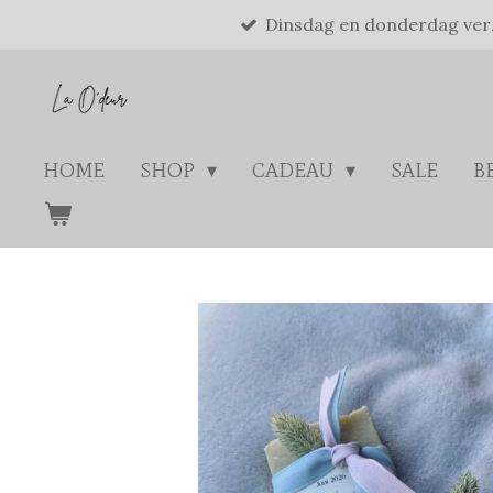
Dinsdag en donderdag ve
Ga
direct
naar
de
hoofdinhoud
HOME
SHOP
CADEAU
SALE
B