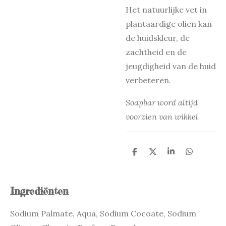
Het natuurlijke vet in
plantaardige olien kan
de huidskleur, de
zachtheid en de
jeugdigheid van de huid
verbeteren.
Soapbar word altijd
voorzien van wikkel
D
D
S
D
e
e
h
e
l
e
a
l
e
l
r
e
n
e
n
Ingrediënten
Sodium Palmate
,
Aqua
,
Sodium Cocoate
,
Sodium