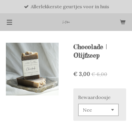
Allerlekkerste geurtjes voor in huis
Ga
direct
naar
de
hoofdinhoud
Chocolade |
Olijfzeep
€ 3,00
€ 6,00
Bewaardoosje