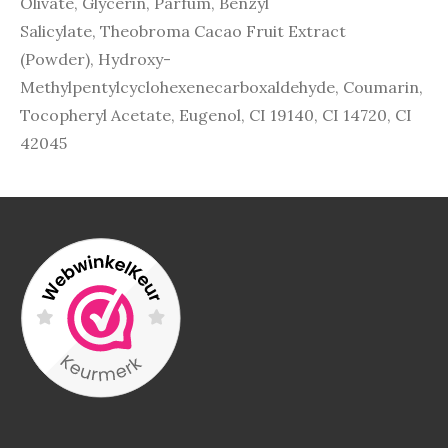
Olivate
,
Glycerin
,
Parfum
,
Benzyl
Salicylate
,
Theobroma Cacao Fruit Extract
(Powder)
,
Hydroxy-
Methylpentylcyclohexenecarboxaldehyde
,
Coumarin
,
Tocopheryl Acetate
,
Eugenol
,
CI 19140
,
CI 14720
,
CI
42045