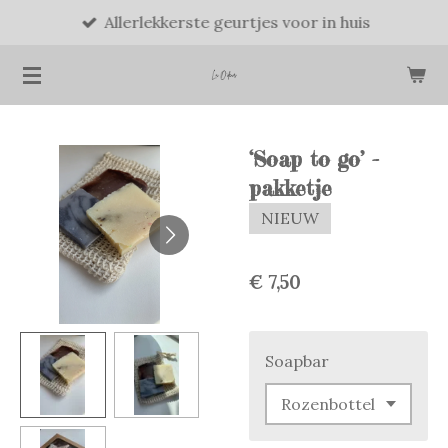
Allerlekkerste geurtjes voor in huis
Ga
direct
naar
de
hoofdinhoud
‘Soap to go’ -
pakketje
NIEUW
€ 7,50
Soapbar