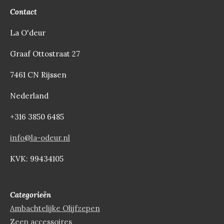
Contact
e
n
La O'deur
Graaf Ottostraat 27
7461 CN Rijssen
Nederland
+316 3850 6485
info@la-odeur.nl
KVK: 99434105
Categorieën
Ambachtelijke Olijfzepen
Zeep accessoires