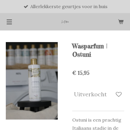
Allerlekkerste geurtjes voor in huis
Ga
direct
naar
de
hoofdinhoud
Wasparfum |
Ostuni
€ 15,95
Uitverkocht
Ostuni is een prachtig
Italiaans stadje in de