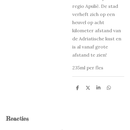
regio Apulië. De stad
verheft zich op een
heuvel op acht
kilometer afstand van
de Adriatische kust en
is al vanaf grote
afstand te zien!
235ml per fles
D
D
S
D
e
e
h
e
l
e
a
l
e
l
r
e
n
e
n
Reacties